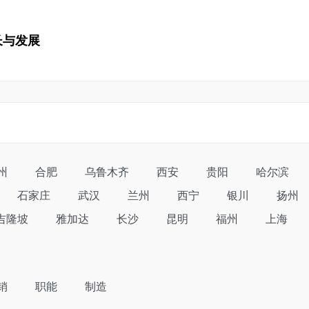
长与发展
州
合肥
乌鲁木齐
西安
贵阳
哈尔滨
石家庄
武汉
兰州
西宁
银川
扬州
吉隆坡
雅加达
长沙
昆明
福州
上海
销
职能
制造