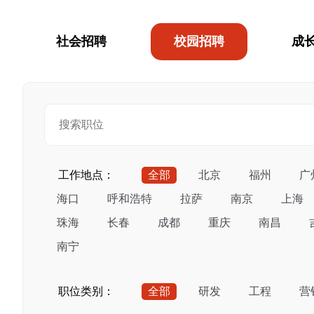
社会招聘
校园招聘
成
工作地点：
全部
北京
福州
广
海口
呼和浩特
拉萨
南京
上海
珠海
长春
成都
重庆
南昌
南宁
职位类别：
全部
研发
工程
营